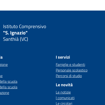
Istituto Comprensivo
"S. Ignazio"
Santhià (VC)
la
I servizi
zione
Famiglie e studenti
Personale scolastico
ne
Percorsi di studio
della scuola
Le novità
della scuola
Le notizie
azione
I comunicati
Le circolari