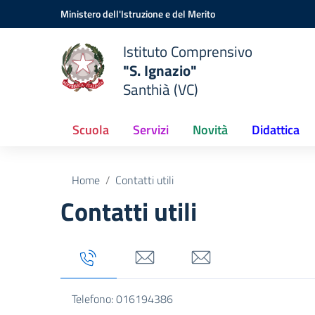
Vai ai contenuti
Vai al menu di navigazione
Vai al footer
Ministero dell'Istruzione e del Merito
Istituto Comprensivo
"S. Ignazio"
Santhià (VC)
Scuola
Servizi
Novità
Didattica
Home
Contatti utili
Contatti utili
Tab titolo 1
Tab titolo 3
Tab titolo 4
Telefono: 016194386