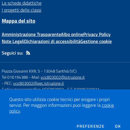
Le schede didattiche
I progetti delle classi
Mappa del sito
Amministrazione Trasparente
Albo online
Privacy Policy
Note Legali
Dichiarazioni di accessibilità
Gestione cookie
Seguici su:
Piazza Giovanni XXIII, 5
-
13048 Santhià (VC)
Tel 016194386
- Mail:
vcic803002@istruzione.it
- PEC:
vcic803002@pec.istruzione.it
Codice meccanografico: VCIC803002
- C.F. 93005210021
Questo sito utilizza cookie tecnici per erogare i propri
servizi.
Per maggiori informazioni puoi leggere la
cookie
Concept & Design by
Designers Italia
policy
.
Sito web realizzato con CMS
SCUOLASTICO
DEI COOKIE
PREFERENZE
OK