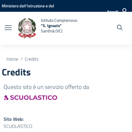
Vai ai contenuti
Vai al menu di navigazione
Vai al footer
Ministero dell'Istruzione e del
Accedi
Merito
Istituto Comprensivo
"S. Ignazio"
Santhià (VC)
Home
Credits
Credits
Questo sito è un servizio offerto da
Sito Web:
SCUOLASTICO