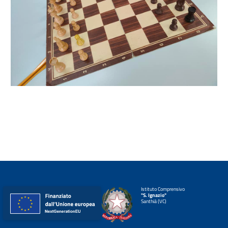
Istituto Comprensivo
"S. Ignazio"
Santhià (VC)