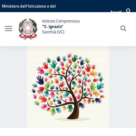
Vai ai contenuti
Vai al menu di navigazione
Vai al footer
Ministero dell'Istruzione e del
Accedi
Merito
Istituto Comprensivo
"S. Ignazio"
Santhià (VC)