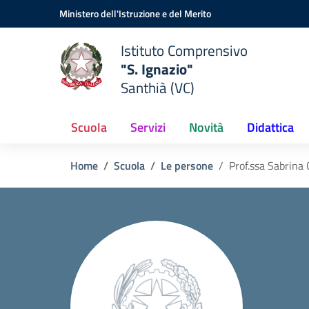
Vai ai contenuti
Vai al menu di navigazione
Vai al footer
Ministero dell'Istruzione e del Merito
Istituto Comprensivo
"S. Ignazio"
Santhià (VC)
Scuola
Servizi
Novità
Didattica
Home
Scuola
Le persone
Prof.ssa Sabrina 