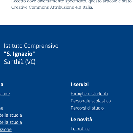
Eccetto dove diversamente specificato, questo articolo è stato 
Creative Commons Attribuzione 4.0
Italia.
Istituto Comprensivo
"S. Ignazio"
Santhià (VC)
la
I servizi
zione
Famiglie e studenti
Personale scolastico
ne
Percorsi di studio
della scuola
Le novità
della scuola
Le notizie
azione