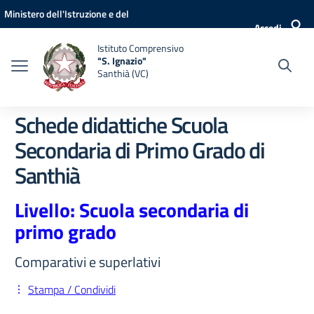
Vai ai contenuti
Vai al menu di navigazione
Vai al footer
Ministero dell'Istruzione e del
Accedi
Merito
Istituto Comprensivo
"S. Ignazio"
Santhià (VC)
Schede didattiche Scuola
Secondaria di Primo Grado di
Santhià
Livello: Scuola secondaria di
primo grado
Comparativi e superlativi
Stampa / Condividi